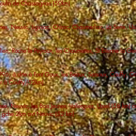
 moulin de Chassagnac (50km)
unes, Neuvic, Liginiac, Chirac, Chaumerliac, La Serre, Us
Julien, Roche le Peyroux, les Chaumettes, St Etienne la G
996, à drte à Font Goux, les Beaux, Sarsoux, Couffy, Co
ler à Couffy (52km)
isse, Neuvic, les Bois Jeunes, Valiergues, Ussel (58 km) o
 à gche 2km avt Neuvic (52 km)