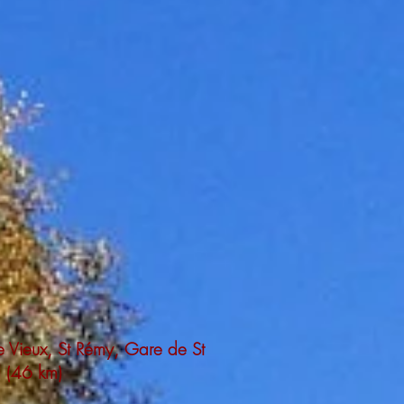
le Vieux, St Rémy, Gare de St
l (46 km)