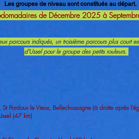
Les groupes de niveau sont constitués au départ.
ebdomadaires de Décembre 2025 à Septemb
ux parcours indiqués, un troisième parcours plus court e
d'Ussel pour le groupe des petits rouleurs.
t Pardoux le Vieux, Bellechassagne (à droite après l’ég
Ussel (47 km)