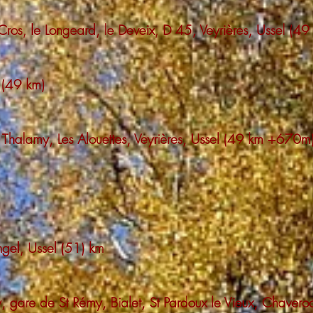
 Cros, le Longeard, le Deveix, D 45, Veyrières, Ussel (49
l (49 km)
s, Thalamy, Les Alouettes, Veyrières, Ussel (49 km +670m
ngel, Ussel (51) km
my, gare de St Rémy, Bialet, St Pardoux le Vieux, Chave