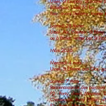
Ussel, St Exupéry, St Bonnet
Busséjoux, Ussel 55 km
Rac : avant Thalamy, tourner 
Samedi 28 février :
Ussel, Aix, Courteix, St Rémy
ou à Bialet, rentrer par St Pa
Mars 2026
Mercredi 4 mars :
Ussel, St Etienne aux Clos, 
Samedi 7 mars :
Reconnaissance des parcours 
P2 : Ponty, direct. Meymac, D
Chaveroche, Ponty (58km ; 
P1 : Ponty, Alleyrat, St Ger