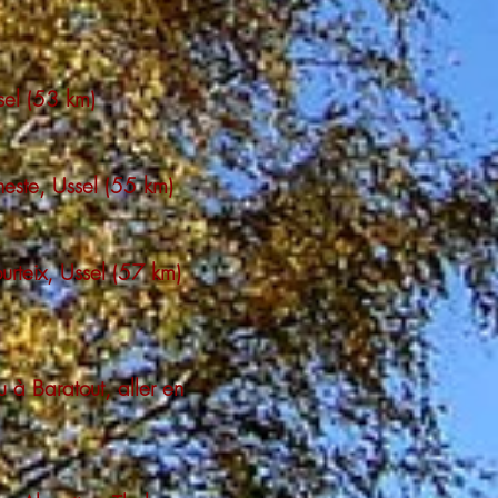
sel (53 km)
eneste, Ussel (55 km)
urteix, Ussel (57 km)
u à Baratout, aller en