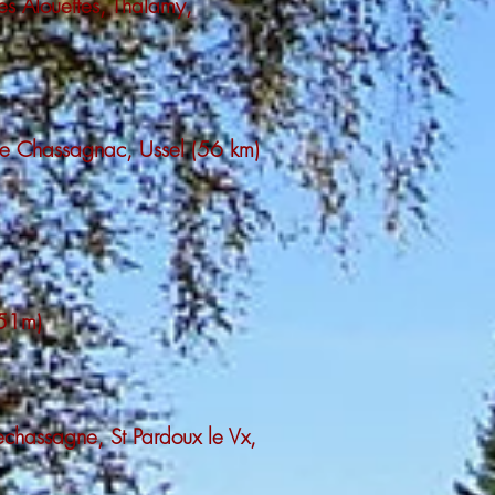
es Alouettes, Thalamy,
 de Chassagnac, Ussel (56 km)
751m)
echassagne, St Pardoux le Vx,