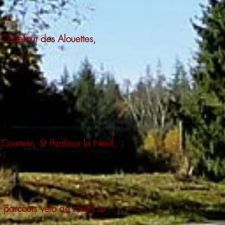
Carrefour des Alouettes,
 Courteix, St Pardoux le Neuf,
parcours vélo de route) Le