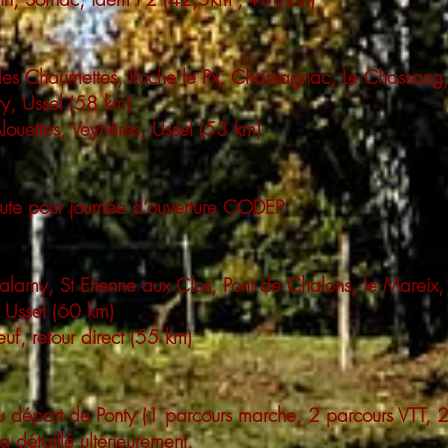
, les Chaumettes, Roche le Px, Chassagnac, Le Chassang,
ry, Ussel (58 km)
louettes, Veyrières, Ussel (53 km)
oute pour journée d’ouverture CODEP
Thalamy, St Etienne aux Clos, Pont de Chalons, le Mareix,
, Ussel (60 km)
uf, retour direct (55 km)
 départ de Ponty (1 parcours marche, 2 parcours VTT, 2 
 détaillé ultérieurement.