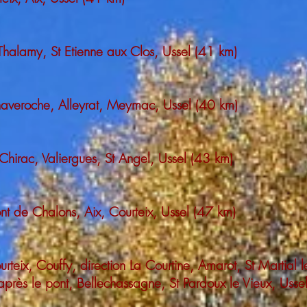
 Thalamy, St Etienne aux Clos, Ussel (41 km)
Chaveroche, Alleyrat, Meymac, Ussel (40 km)
 Chirac, Valiergues, St Angel, Ussel (43 km)
ont de Chalons, Aix, Courteix, Ussel (47 km)
rteix, Couffy, direction La Courtine, Amarot, St Martial 
rès le pont, Bellechassagne, St Pardoux le Vieux, Usse