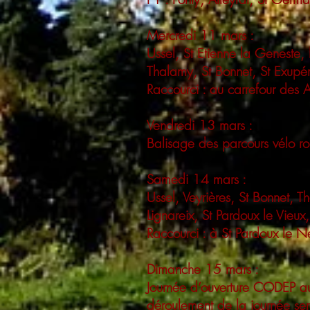
Mercredi 11 mars :
Ussel, St Etienne la Geneste
Thalamy, St Bonnet, St Exupé
Raccourci : au carrefour des A
Vendredi 13 mars :
Balisage des parcours vélo r
Samedi 14 mars :
Ussel, Veyrières, St Bonnet, 
Lignareix, St Pardoux le Vieux
Raccourci : à St Pardoux le Ne
Dimanche 15 mars :
Journée d’ouverture CODEP au
déroulement de la journée sera