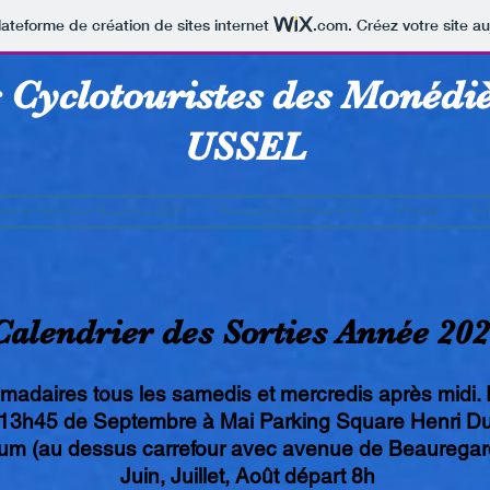
lateforme de création de sites internet
.com
. Créez votre site au
 Cyclotouristes des Monédi
USSEL
nnée Genêts et Bruyères 2026
Randonnée Permanente
Photos
Sé
Calendrier des Sorties Année 20
madaires tous les samedis et mercredis après midi.
13h45 de Septembre à Mai Parking Square Henri Du
um (au dessus carrefour avec avenue de Beauregard
Juin, Juillet, Août départ 8h