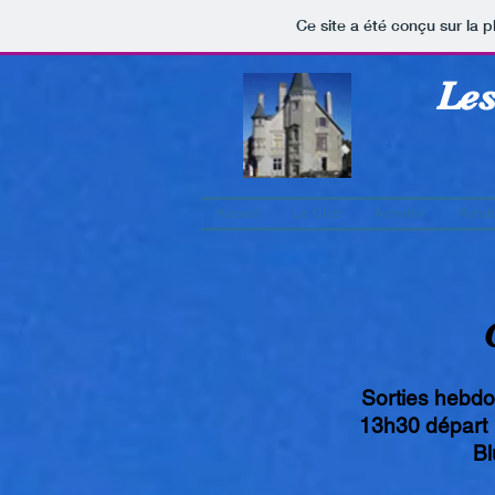
Ce site a été conçu sur la p
Les
Accueil
Le Club
Activités
Rando
Sorties hebdo
13h30 départ 
Bl