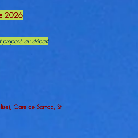
re 2026
st proposé au départ
lise), Gare de Sornac, St