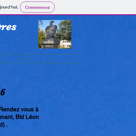
jourd'hui.
Commencez
ères
jours
Membres
Contacts
More...
26
 Rendez vous à
nant, Bld Léon
) .