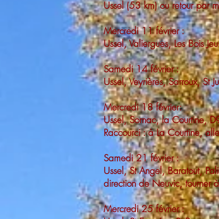
Ussel (53 km) ou retour par
Mercredi 11 février :
Ussel, Valiergues, Les Bois Je
Samedi 14 février :
Ussel, Veyrières, Sarroux, St 
Mercredi 18 février:
Ussel, Sornac, la Courtine, D
Raccourci : à La Courtine, al
Samedi 21 février :
Ussel, St Angel, Baratout, Pal
direction de Neuvic, tourner
Mercredi 25 février :