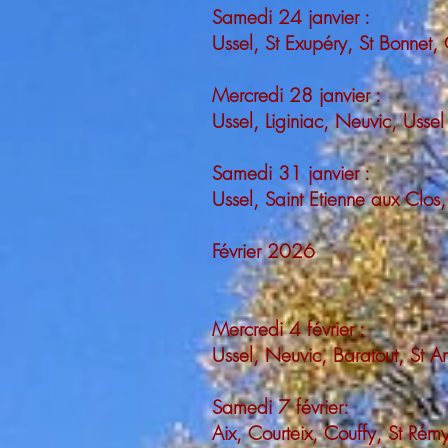
Samedi 24 janvier :
Ussel, St Exupéry, St Bonnet,
Mercredi 28 janvier :
Ussel, Liginiac, Neuvic, Usse
Samedi 31 janvier :
Ussel, Saint Etienne aux Clo
Février 2026
Mercredi 4 février :
Ussel, Neuvic, Baratout, St A
Samedi 7 février:
Aix, Courteix, Couffy, St Ré