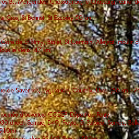
 près B., Margerides, Chassagnac, le Chassang, carref d
sur Cros, St Bonnet, St Exupéry 50 km
, Gare de St Rémy, Bialet, St Germain, Alleyrat, moulin
rdoux le Vieux (47 km)
gare de Savennes, Eygurande, Courteix, Ussel (56 km +
journée d’ouverture CODEP. Départ de Ponty.
30 direct. Sornac, D49, Freyte, St Sulpice, Sornac, Bell
+910m)
main, Sornac, idem P2 (42,5km ; +582m)