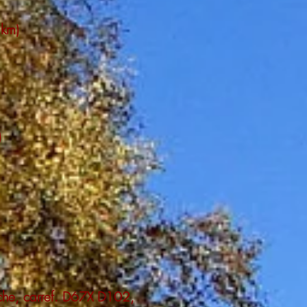
 km)
)
roche, carref. D67X D102,